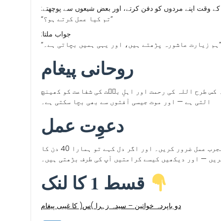
وقت اپنے مردوں کو دفن کرتے، اور بعض شیعوں سے پوچھتے
“تم کیا عمل کرتے ہو؟”
:جواب ملتا
 بچاتی ہے۔” <
روحانی پیغام
کس طرح اللہ کی رحمت اور اﮨﻞِ بیؑت کی شفاعت کو کھینچ
التی ہے — اور موت جیسی آفتوں سے بھی بچا سکتی ہے۔
دعوِت عمل
کیا آپ بھی کسی بیماری یا پریشانی میں مبتال ہیں؟ زیارت عاشورہ کا یہ 10 دن کا مجرب عمل ضرور کریں۔ اور اگر دل کہے تو ہمارا 40 دن کا
یں — اور دیکھیں کیسے کرامتیں آپ کی طرف بڑھتی ہیں۔
قسط 1 کا لنک
دو باپردہ خواتین – سیدہ زہرا )س( کا غیبی پیغام