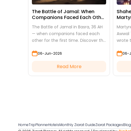
The Battle of Jamal: When
Shahe
Companions Faced Each Other
Marty
— 10th Jamadi al-Awwal
9th J
The Battle of Jamal in Basra, 36 AH
Martyr
— when companions faced each
Awwal 
other for the first time. Discover the
wrote t
background, Imam Ali's conduct,
while i
06-Jun-2026
06-
and the lessons it teaches
studie
Read More
Home
TripPlanner
Hotels
Monthly Ziarat Guide
Ziarat Packages
Blo