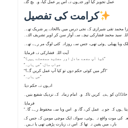
عمل تجویز کیا اور جنہوں نے اس پر عمل کیا، وہ بچ گئے
کرامت کی تفصیل
زا محمد تقی شیرازی کے نجی درس میں باالخانے پر شریک تھے۔
لہ سید محمد فشارکی نیچے سے آواز سن کر اوپر تشریف الئے۔
وبا پھیلی ہوئی تھی، جس سے روزانہ کئی لوگ مر رہے تھے۔
:آیت اللہ فشارکی نے فرمایا
“کیا آپ مجھے عادل اور مجتہد سمجھتے ہیں؟”
“جواب مال: “جی ہاں۔
“اگر میں کوئی حکم دوں تو کیا آپ عمل کریں گے؟”
“جی ہاں۔”
:انہوں نے حکم دیا
ؑن کو ہدیہ کریں تاکہ وہ امام زمانہ کے نزدیک شفیع بنیں۔
:فرمایا
شیعہ کی موت واقع نہ ہوئی، سوائے ایک موچی مومن کے جس کے
بارے میں یقین نہ تھا کہ اس نے زیارت پڑھی تھی یا نہیں۔