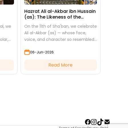
Hazrat Ali al-Akbar ibn Hussain
(as): The Likeness of the
Prophet
al, we
On the 11th of Sha'ban, we celebrate
Ali al-Akbar (as) — whose face,
olar,
voice, and character so resembled
d and
the Prophet that Imam Hussain (as)
06-Jun-2026
."
looked at him to see his
grandfather.
Read More