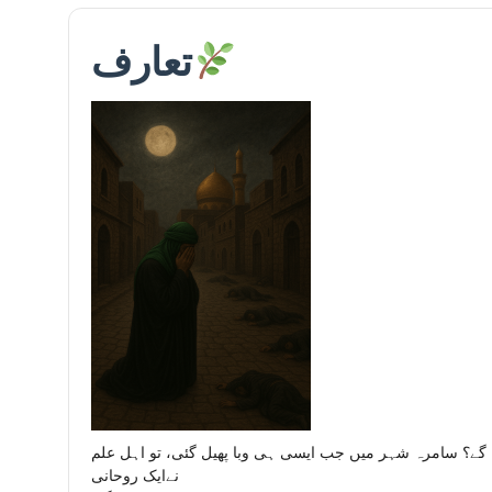
تعارف
 گے؟ سامرہ شہر میں جب ایسی ہی وبا پھیل گئی، تو اہل علم
نےایک روحانی