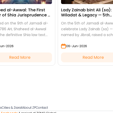
ed al-Awwal: The First
Lady Zainab bint Ali (sa):
r of Shia Jurisprudence —
Wiladat & Legacy — 5th
amadi al-Awwal
Jamadi al-Awwal
ed on the 9th of Jamadi al-
On the 5th of Jamadi al-Aww
786 AH, Shaheed al-Awwal
celebrate Lady Zainab (sa) —
he definitive Shia law text
named by Jibrail, raised a sch
n prison — and it has been
and the one who faced Yazi
Jun-2026
06-Jun-2026
d in every hawza ever since.
said "I saw nothing but beauty
Read More
Read More
gs
Cities & Ziarat
About ZP
Contact