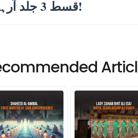
قسط 3 جلد آرہی ہے… جڑے رہیں!
ecommended Articl