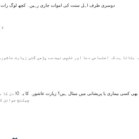
:دوسری طرف اہل سنت کی اموات جاری رہیں۔ کچھ لوگ رات کے 
“ہم زیارت عاشورہ پڑھتے ہیں، اور یہی ہمیں
 بتاتا ہے کہ اجتماعی دعا اور خلوِص نیت سے پڑھی گئی زیارت عاشورہ 
چیلنج جوائن کر