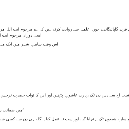
رید گلپائیگانی، حوزہ علمیہ سے روایت کرتے ہیں کہ ہم مرحوم آیت اللہ مر
اسی دوران مرحوم آیت ال
اس وقت سامرہ شہر میں ایک مہلک 
شیعہ آج سے دس دن تک زیارت عاشورہ پڑھیں اور اس کا ثواب حضرت نرجس خاتو
“میں ضمانت دیتا ہوں کہ جو یہ عمل کرے گا، وہ اس وبا سے محفوظ رہے گا۔”
ام سارے شیعوں تک پہنچایا گیا، اور سب نے عمل کیا۔ اگلے ہی دن سے کسی 