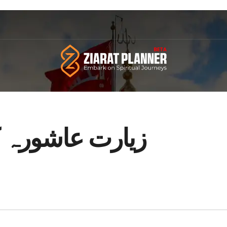
زیارت عاشورہ کے