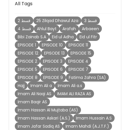
All Tags
3 قسط
25 Zilqad Dhawul Aza
2 قسط
Arbaeen
Arafah
Ahlul Bayt
4 قسط
Bibi Zainab S.A
Eid ul Adha
Eid ul Fitr
EPISODE 1
EPISODE 10
EPISODE 11
EPISODE 12
EPISODE 13
EPISODE 15
EPISODE 2
EPISODE 3
EPISODE 4
EPISODE 5
EPISODE 6
EPISODE 7
EPISODE 8
EPISODE 9
Fatima Zahra (SA)
Hajj
Imam Ali a
Imam Ali a.s
Imam Ali Naqi AS
IMAM ALI RAZA AS
Imam Baqir AS
Imam Hassan Al Mujtaba (AS)
Imam Hassan Askari (A.S.)
Imam Hussain A.S
Imam Jafar Sadiq AS
Imam Mahdi (A.J.T.F.)