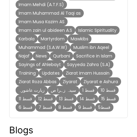
Imam Mehdi (A.T.F.S)
Imam Muhammad Al Taqi as
Imam Musa Kazim AS
Imam zain ul abideen A.S
Islamic Spirituality
Karbala
Martyrdom
Mawkibs
Muhammad (S.A.W.W)
Muslim ibn Aqeel
Najaf
News
Qurbani
Sacrifice in Islam
Sayings of Ahlebayt
Sayyeda Zahra (S.A)
Training
Updates
Ziarat Imam Hussain
Ziarat Roza Abbas
Ziyarat
Ziyarat e Ashura
قسط 10
قسط 1
سیدہ زہرا ص
زیارت عاشورہ
قسط 15
قسط 14
قسط 13
قسط 12
قسط 11
قسط5
قسط 9
قسط 8
قسط 7
قسط 6
Blogs