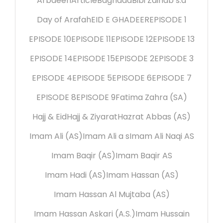
Arbaeen
Article
Baghdad
Bibi Zainab s.a
Day of Arafah
EID E GHADEER
EPISODE 1
EPISODE 10
EPISODE 11
EPISODE 12
EPISODE 13
EPISODE 14
EPISODE 15
EPISODE 2
EPISODE 3
EPISODE 4
EPISODE 5
EPISODE 6
EPISODE 7
EPISODE 8
EPISODE 9
Fatima Zahra (SA)
Hajj & Eid
Hajj & Ziyarat
Hazrat Abbas (AS)
Imam Ali (AS)
Imam Ali a s
Imam Ali Naqi AS
Imam Baqir (AS)
Imam Baqir AS
Imam Hadi (AS)
Imam Hassan (AS)
Imam Hassan Al Mujtaba (AS)
Imam Hassan Askari (A.S.)
Imam Hussain