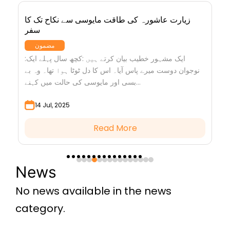
ہ
زیارت عاشورہ کی طاقت مایوسی سے نکاح تک کا
سفر
مضمون
،
:ایک مشہور خطیب بیان کرتے ہیں :کچھ سال پہلے ایک
ے
نوجوان دوست میرے پاس آیا۔ اس کا دل ٹوٹا ہوا تھا۔ وہ بے
بسی اور مایوسی کی حالت میں کہنے...
14 Jul, 2025
Read More
News
No news available in the news
category.