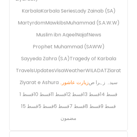
Karbala
Karbala Series
Lady Zainab (SA)
Martyrdom
Mawkibs
Muhammad (S.A.W.W)
Muslim ibn Aqeel
Najaf
News
Prophet Muhammad (SAWW)
Sayyeda Zahra (S.A)
Tragedy of Karbala
Travels
Updates
Visa
Weather
WILADAT
Ziarat
سیدہ زہرا ص
زیارت عاشورہ
Ziyarat e Ashura
قسط 14
قسط 13
قسط 12
قسط 11
قسط 10
قسط 1
قسط 9
قسط 8
قسط 7
قسط 6
قسط 5
قسط 15
مضمون