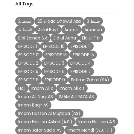
All Tags
2 قسط
25 Zilqad Dhawul Aza
3 قسط
4 قسط
Ahlul Bayt
Arafah
Arbaeen
Bibi Zainab S.A
Eid ul Adha
Eid ul Fitr
EPISODE 1
EPISODE 10
EPISODE 11
EPISODE 12
EPISODE 13
EPISODE 15
EPISODE 2
EPISODE 3
EPISODE 4
EPISODE 5
EPISODE 6
EPISODE 7
EPISODE 8
EPISODE 9
Fatima Zahra (SA)
Hajj
Imam Ali a
Imam Ali a.s
Imam Ali Naqi AS
IMAM ALI RAZA AS
Imam Baqir AS
Imam Hassan Al Mujtaba (AS)
Imam Hassan Askari (A.S.)
Imam Hussain A.S
Imam Jafar Sadiq AS
Imam Mahdi (A.J.T.F.)