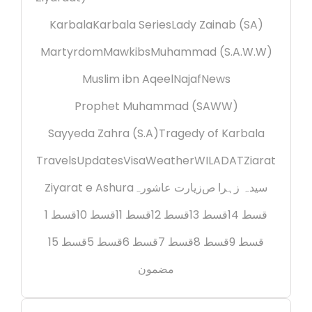
Karbala
Karbala Series
Lady Zainab (SA)
Martyrdom
Mawkibs
Muhammad (S.A.W.W)
Muslim ibn Aqeel
Najaf
News
Prophet Muhammad (SAWW)
Sayyeda Zahra (S.A)
Tragedy of Karbala
Travels
Updates
Visa
Weather
WILADAT
Ziarat
Ziyarat e Ashura
زیارت عاشورہ
سیدہ زہرا ص
قسط 14
قسط 13
قسط 12
قسط 11
قسط 10
قسط 1
قسط 9
قسط 8
قسط 7
قسط 6
قسط 5
قسط 15
مضمون