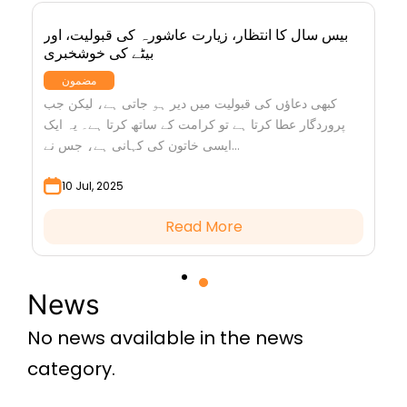
بیس سال کا انتظار، زیارت عاشورہ کی قبولیت، اور
بیٹے کی خوشخبری
مضمون
کبھی دعاؤں کی قبولیت میں دیر ہو جاتی ہے، لیکن جب
پروردگار عطا کرتا ہے تو کرامت کے ساتھ کرتا ہے۔ یہ ایک
ایسی خاتون کی کہانی ہے، جس نے...
10 Jul, 2025
Read More
News
No news available in the news
category.