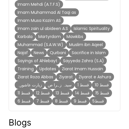
Imam Mehdi (A.T.F.S)
Imam Muhammad Al Taqi as
Imam Musa Kazim AS
Imam zain ul abideen A.S
Islamic Spirituality
Karbala
Martyrdom
Mawkibs
Muhammad (S.A.W.W)
Muslim ibn Aqeel
Najaf
News
Qurbani
Sacrifice in Islam
Sayings of Ahlebayt
Sayyeda Zahra (S.A)
Training
Updates
Ziarat Imam Hussain
Ziarat Roza Abbas
Ziyarat
Ziyarat e Ashura
قسط 10
قسط 1
سیدہ زہرا ص
زیارت عاشورہ
قسط 15
قسط 14
قسط 13
قسط 12
قسط 11
قسط5
قسط 9
قسط 8
قسط 7
قسط 6
Blogs