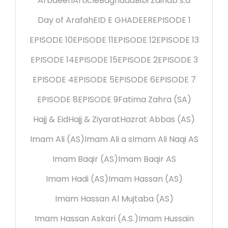
Arbaeen
Article
Baghdad
Bibi Zainab s.a
Day of Arafah
EID E GHADEER
EPISODE 1
EPISODE 10
EPISODE 11
EPISODE 12
EPISODE 13
EPISODE 14
EPISODE 15
EPISODE 2
EPISODE 3
EPISODE 4
EPISODE 5
EPISODE 6
EPISODE 7
EPISODE 8
EPISODE 9
Fatima Zahra (SA)
Hajj & Eid
Hajj & Ziyarat
Hazrat Abbas (AS)
Imam Ali (AS)
Imam Ali a s
Imam Ali Naqi AS
Imam Baqir (AS)
Imam Baqir AS
Imam Hadi (AS)
Imam Hassan (AS)
Imam Hassan Al Mujtaba (AS)
Imam Hassan Askari (A.S.)
Imam Hussain